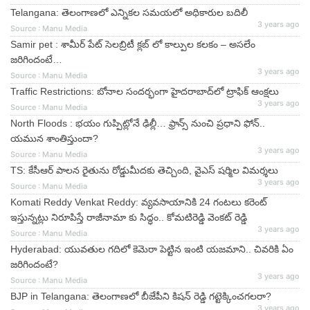
Telangana: తెలంగాణలో ఎన్నికల సమయలో అధికారుల బదిలీ
3 years ago
Source : Manu Media
Samir pet : శామీర్ పేట్ సెలబ్రిటీ క్లబ్ లో కాల్పుల కలకం – అసలేం
జరిగిందంటే…
3 years ago
Source : Manu Media
Traffic Restrictions: బోనాల సందర్భంగా హైదరాబాద్​లో ట్రాఫిక్​ ఆంక్షలు
3 years ago
Source : Manu Media
North Floods : భయం గుప్పిట్లోనే ఢిల్లీ… ఫ్రాన్స్ నుంచి ప్రధాని ఫోన్..
యమున శాంతిస్తుందా?
3 years ago
Source : Manu Media
TS: కేసీఆర్ పాలన రైతును రోడ్డుమీదకు తెచ్చింది, వైఎస్ షర్మిల విమర్శలు
3 years ago
Source : Manu Media
Komati Reddy Venkat Reddy: వ్యవసాయానికి 24 గంటలు కరెంట్
ఇస్తున్నట్లు నిరూపిస్తే రాజీనామా కు సిద్ధం.. కోమటిరెడ్డి వెంకట్ రెడ్డి
3 years ago
Source : Manu Media
Hyderabad: యువతుల గదిలో కెమెరా పెట్టిన ఇంటి యజమాని.. చివరికి ఏం
జరిగిందంటే?
3 years ago
Source : Manu Media
BJP in Telangana: తెలంగాణలో బీజేపీని కిష‌న్ రెడ్డి గ‌ట్టెక్కించ‌గ‌ల‌రా?
3 years ago