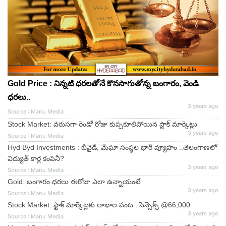
Gold Price : నిన్నటి ధరలతోనే కొనసాగుతోన్న బంగారం, వెండి
ధరలు..
3 years ago
Source : Manu Media
Stock Market: వరుసగా రెండో రోజు కుప్పకూలిపోయిన స్టాక్ మార్కెట్లు
3 years ago
Source : Manu Media
Hyd Byd Investments : బీవైడీ, మేఘా సంస్థల భారీ వ్యూహం ..తెలంగాణలో
విద్యుత్ కార్ల కంపెనీ?
3 years ago
Source : Manu Media
Gold: బంగారం ధరలు ఈరోజు ఎలా ఉన్నాయంటే
3 years ago
Source : Manu Media
Stock Market: స్టాక్ మార్కెట్లకు లాభాల పంట.. సెన్సెక్స్ @66,000
3 years ago
Source : Manu Media