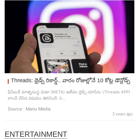
Threads: థ్రెడ్స్ రికార్డ్.. వారం రోజుల్లోనే 10 కోట్ల డౌన్లోడ్స్
ఫేస్‌బుక్ మాతృసంస్థ మెటా (META) ఇటీవల థ్రెడ్స్ యాప్‌ను (Threads APP)
లాంచ్ చేసిన విషయం తెలిసిందే. స...
Source : Manu Media
3 years ago
ENTERTAINMENT