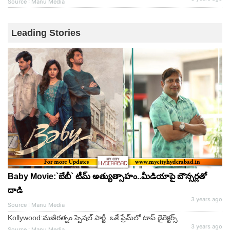
Source : Manu Media
Leading Stories
Baby Movie:`బేబీ` టీమ్ అత్యుత్సాహం..మీడియాపై బౌన్స‌ర్ల‌తో
దాడి
3 years ago
Source : Manu Media
Kollywood:మ‌ణిర‌త్నం స్పెష‌ల్ పార్టీ..ఒకే ఫ్రేమ్‌లో టాప్ డైరెక్ట‌ర్స్‌
3 years ago
Source : Manu Media