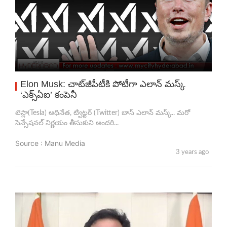
Elon Musk: చాట్‌జీపీటీకి పోటీగా ఎలాన్ మస్క్
‘ఎక్స్‌ఏఐ’ కంపెనీ
టెస్లా(Tesla) అధినేత, ట్విట్టర్ (Twitter) బాస్ ఎలాన్ మస్క్.. మరో
సెన్సేషనల్ నిర్ణయం తీసుకుని అందరి...
Source : Manu Media
3 years ago