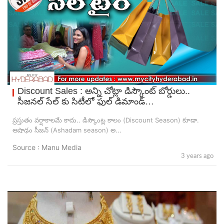
Discount Sales : అన్ని చోట్లా డిస్కౌంట్ బోర్డులు..
సీజనల్ సేల్ కు సిటీలో ఫుల్ డిమాండ్…
ప్రస్తుతం వర్షాకాలమే కాదు.. డిస్కౌంట్ల కాలం (Discount Season) కూడా.
ఆషాఢం సీజన్ (Ashadam season) అ...
Source : Manu Media
3 years ago