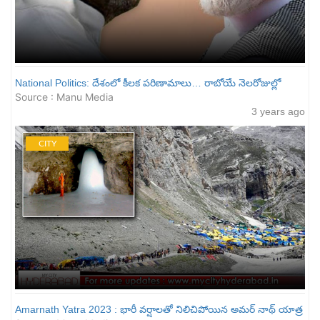
National Politics: దేశంలో కీల‌క ప‌రిణామాలు… రాబోయే నెల‌రోజుల్లో
Source : Manu Media
3 years ago
CITY
Amarnath Yatra 2023 : భారీ వర్షాలతో నిలిచిపోయిన అమర్ నాథ్ యాత్ర