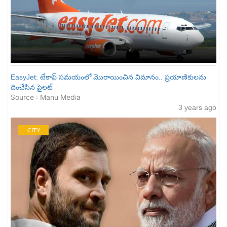
EasyJet: టేకాఫ్ సమయంలో మొరాయించిన విమానం.. ప్రయాణికులను
దించేసిన పైలట్
Source : Manu Media
3 years ago
CITY