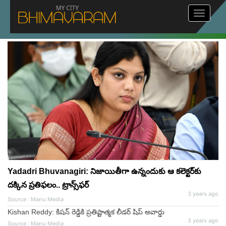
Toggle
navigat
Yadadri Bhuvanagiri: నిజాయితీగా ఉన్నందుకు ఆ కలెక్టర్‌కు
దక్కిన ప్రతిఫలం.. ట్రాన్స్‌ఫర్
3 years ago
Source : Manu Media
Kishan Reddy: కిషన్ రెడ్డికి ప్రతిష్టాత్మక లీడర్ షిప్ అవార్డు
3 years ago
Source : Manu Media