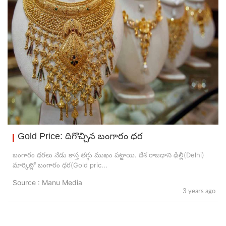
Gold Price: దిగొచ్చిన బంగారం ధర
బంగారం ధరలు నేడు కాస్త తగ్గు ముఖం పట్టాయి. దేశ రాజధాని ఢిల్లీ(Delhi)
మార్కెట్లో బంగారం ధర(Gold pric...
Source : Manu Media
3 years ago