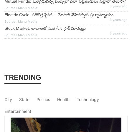
Mutual Funds: మ్యూచువల్స్ ఫండ్స్‌లో ఎలా పెట్టుబడులు పెట్టాలో తెలుసా?
3 years ago
Source : Manu Media
Electric Cycle: సరికొత్త సైకిల్‌… మోటార్‌ వెహికిల్స్‌కు ప్రత్యామ్నాయం
3 years ago
Source : Manu Media
Stock Market: లాభాలతో ముగిసిన స్టాక్ మార్కెట్లు
3 years ago
Source : Manu Media
TRENDING
City
State
Politics
Health
Technology
Entertainment