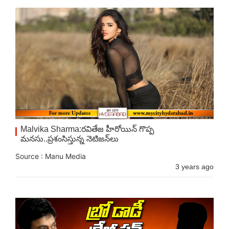
Malvika Sharma:ర‌వితేజ హీరోయిన్ గొప్ప
మ‌న‌సు..ప్ర‌శంసిస్తున్న నెటిజ‌న్‌లు
Source : Manu Media
3 years ago