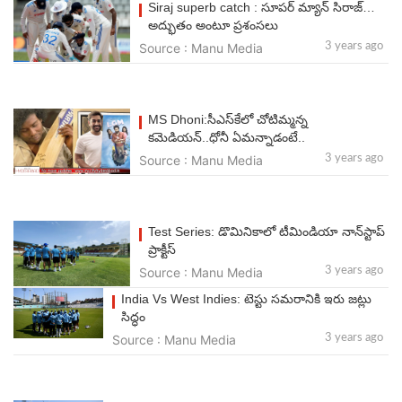
Siraj superb catch : సూపర్ మ్యాన్ సిరాజ్…
అద్భుతం అంటూ ప్రశంసలు
Source : Manu Media
3 years ago
MS Dhoni:సీఎస్‌కేలో చోటిమ్మన్న
క‌మెడియ‌న్‌..ధోనీ ఏమ‌న్నాడంటే..
Source : Manu Media
3 years ago
Test Series: డొమినికాలో టీమిండియా నాన్‌స్టాప్
ప్రాక్టీస్‌
Source : Manu Media
3 years ago
India Vs West Indies: టెస్టు సమరానికి ఇరు జట్లు
సిద్ధం
Source : Manu Media
3 years ago