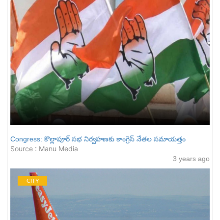
Congress: కొల్లాపూర్ స‌భ నిర్వ‌హ‌ణ‌కు కాంగ్రెస్ నేత‌ల స‌మాయ‌త్తం
Source : Manu Media
3 years ago
CITY