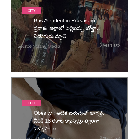
CITY
Bus Accident in Prakasam:
ప్ర‌కాశం జిల్లాలో పెళ్లిబ‌స్సు బోల్తా…
ఏడుగురు మృతి
Source : Manu Media
3 years ago
CITY
Obesity : అధిక బరువుతో జాగ్రత్త,
వీరికి 18 రకాల క్యాన్సర్లు త్వరగా
వచ్చేస్తాయి
Source : Manu Media
3 years ago