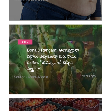
CITY
Bonalu Rangam: ఆలస్యమైనా
వర్షాలు తప్పకుండా కురుస్తాయి..
రంగంలో భవిష్యవాణి చెప్పిన
స్వర్ణలత
Source : Manu Media
3 years ago