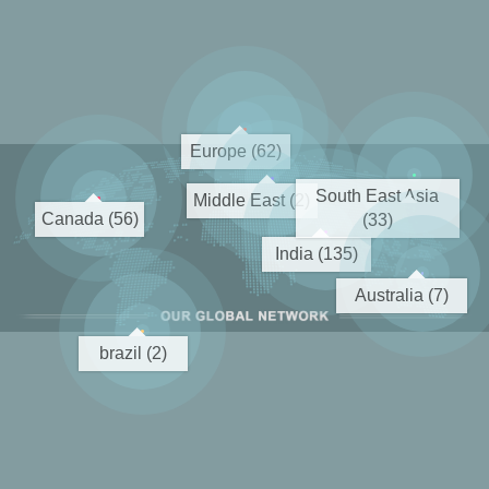
Europe (62)
South East Asia
Middle East (2)
Canada (56)
(33)
India (135)
Australia (7)
brazil (2)