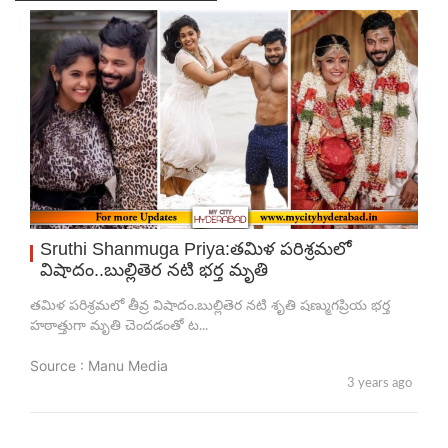
Sruthi Shanmuga Priya:త‌మిళ ప‌రిశ్ర‌మ‌లో
విషాదం..బుల్లితెర న‌టి భ‌ర్త మృతి
త‌మిళ ప‌రిశ్ర‌మ‌లో తీవ్ర విషాదం.బుల్లితెర న‌టి శృతి ష‌ణ్ముగ‌ప్రియ భ‌ర్త
హ‌ఠాత్తుగా మృతి చెంద‌డంతో ట...
Source : Manu Media
3 years ago